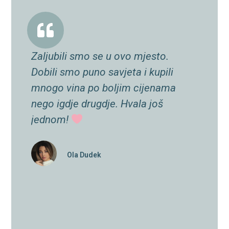
Zaljubili smo se u ovo mjesto.
Vrlo 
Dobili smo puno savjeta i kupili
nam j
ose i
mnogo vina po boljim cijenama
Odmah
na
nego igdje drugdje. Hvala još
sigurn
jednom!
izvrsn
ogu
jako 
o od
takođ
Ola Dudek
ako