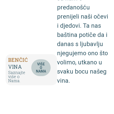
predanošću
prenijeli
naši
očevi
i
djedovi.
Ta
nas
baština
potiče
da
i
danas
s
ljubavlju
njegujemo
ono
što
BENČIĆ
volimo,
utkano
u
VIŠE
VINA
O
svaku
bocu
našeg
NAMA
Saznajte
više o
vina.
Nama.