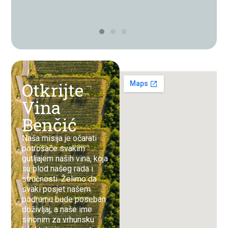
Otkrijte
Vina
Benčić
Naša misija je očarati
potrošače svakim
gutljajem naših vina, koja
su plod našeg rada i
stručnosti. Želimo da
svaki posjet našem
podrumu bude poseban
doživljaj, a naše ime
sinonim za vrhunsku