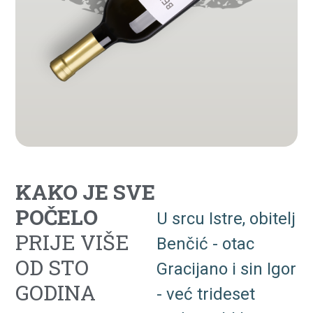
KAKO JE SVE
POČELO
U
srcu
Istre,
obitelj
PRIJE VIŠE
Benčić
-
otac
OD STO
Gracijano
i
sin
Igor
GODINA
-
već
trideset