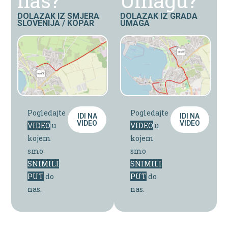
nas?
Umagu?
DOLAZAK IZ SMJERA
DOLAZAK IZ GRADA
SLOVENIJA / KOPAR
UMAGA
Pogledajte
Pogledajte
IDI NA
IDI NA
VIDEO
VIDEO
VIDEO
u
VIDEO
u
kojem
kojem
smo
smo
SNIMILI
SNIMILI
PUT
do
PUT
do
nas.
nas.