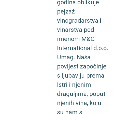
godina
oblikuje
pejzaž
vinogradarstva
i
vinarstva
pod
imenom
M&G
International
d.o.o.
Umag.
Naša
povijest
započinje
s
ljubavlju
prema
Istri
i
njenim
draguljima,
poput
njenih
vina,
koju
su
nam
s