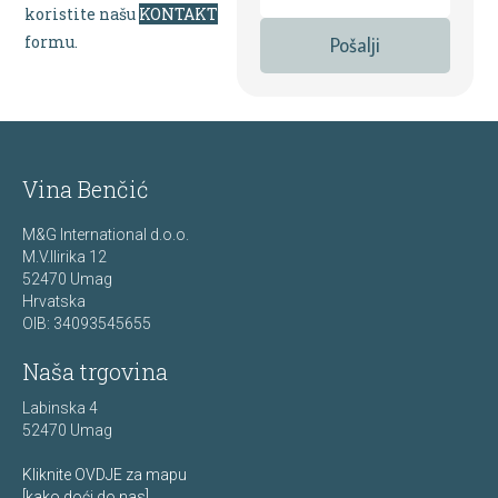
koristite našu
KONTAKT
formu.
Pošalji
Vina Benčić
M&G International d.o.o.
M.V.Ilirika 12
52470 Umag
Hrvatska
OIB: 34093545655
Naša trgovina
Labinska 4
52470 Umag
Kliknite OVDJE za mapu
[kako doći do nas]