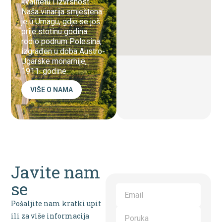
kvalitetu i izvrsnost.
Naša vinarija smještena
je u Umagu, gdje se još
prije stotinu godina
rodio podrum Polesina,
izgrađen u doba Austro-
Ugarske monarhije,
1911. godine.
VIŠE O NAMA
Javite nam
se
Pošaljite nam kratki upit
ili za više informacija