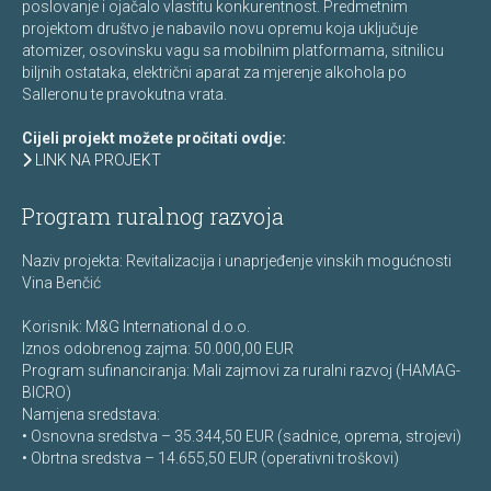
poslovanje i ojačalo vlastitu konkurentnost. Predmetnim
projektom društvo je nabavilo novu opremu koja uključuje
atomizer, osovinsku vagu sa mobilnim platformama, sitnilicu
biljnih ostataka, električni aparat za mjerenje alkohola po
Salleronu te pravokutna vrata.
Cijeli projekt možete pročitati ovdje:
LINK NA PROJEKT
Program ruralnog razvoja
Naziv projekta: Revitalizacija i unaprjeđenje vinskih mogućnosti
Vina Benčić
Korisnik: M&G International d.o.o.
Iznos odobrenog zajma: 50.000,00 EUR
Program sufinanciranja: Mali zajmovi za ruralni razvoj (HAMAG-
BICRO)
Namjena sredstava:
• Osnovna sredstva – 35.344,50 EUR (sadnice, oprema, strojevi)
• Obrtna sredstva – 14.655,50 EUR (operativni troškovi)