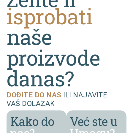
isprobati
naše
proizvode
danas?
DOĐITE DO NAS
ILI NAJAVITE
VAŠ DOLAZAK
Kako do
Već ste u