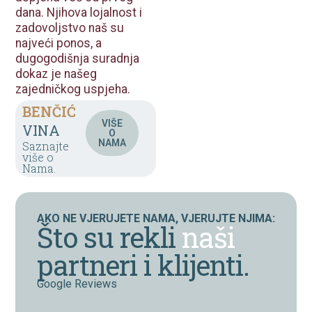
dana.
Njihova
lojalnost
i
zadovoljstvo
naš
su
najveći
ponos,
a
dugogodišnja
suradnja
dokaz
je
našeg
zajedničkog
uspjeha.
BENČIĆ
VIŠE
VINA
O
NAMA
Saznajte
više o
Nama.
AKO NE VJERUJETE NAMA, VJERUJTE NJIMA:
Što su rekli
naši
partneri i klijenti.
Google Reviews