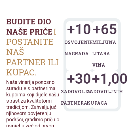
BUDITE DIO
+
10
+
65
I
NAŠE PRIČE
POSTANITE
OSVOJENIH
MILJUNA
NAŠ
NAGRADA
LITARA
PARTNER ILI
VINA
KUPAC.
+
30
+
1,0
Naša
vinarija
ponosno
surađuje
s
partnerima
i
ZADOVOLJNIH
ZADOVOLJNIH
kupcima
koji
dijele
našu
strast
za
kvalitetom
i
PARTNERA
KUPACA
tradicijom.
Zahvaljujući
njihovom
povjerenju
i
podršci,
gradimo
priču
o
uspjehu
već
od
prvog